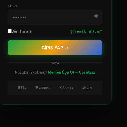
ŞIFRE
👁
Beni Hatırla
Şifremi Unuttum?
GİRİŞ YAP →
veya
Hesabınız yok mu?
Hemen Üye Ol — Ücretsiz
🔒 SSL
🛡️ Lisanslı
⚡ Anında
🔐 2FA