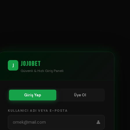
Jojobet
J
Güvenli & Hızlı Giriş Paneli
Giriş Yap
Üye Ol
KULLANICI ADI VEYA E-POSTA
👤