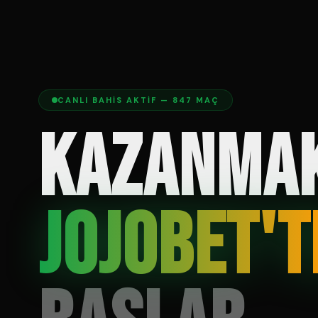
CANLI BAHIS AKTIF — 847 MAÇ
KAZANMA
JOJOBET'T