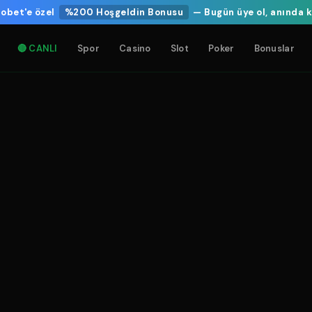
jobet'e özel
%200 Hoşgeldin Bonusu
— Bugün üye ol, anında 
🔴 CANLI
Spor
Casino
Slot
Poker
Bonuslar