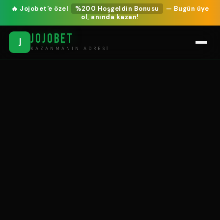
🔥 Jojobet'e özel
%200 Hoşgeldin Bonusu
— Bugün üye
ol, anında kazan!
Jojobet
J
KAZANMANIN ADRESI