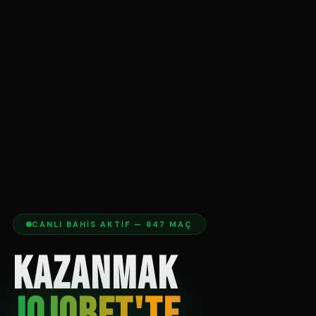
CANLI BAHIS AKTIF — 847 MAÇ
KAZANMAK
JOJOBET'TE