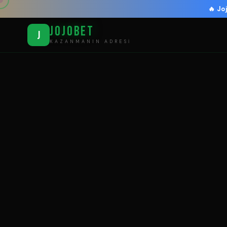
🔥 Jo
Jojobet
J
KAZANMANIN ADRESI