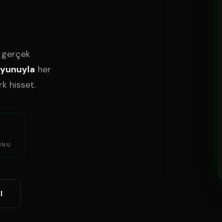
, gerçek
oyunuyla
her
rk hisset.
UNU
l