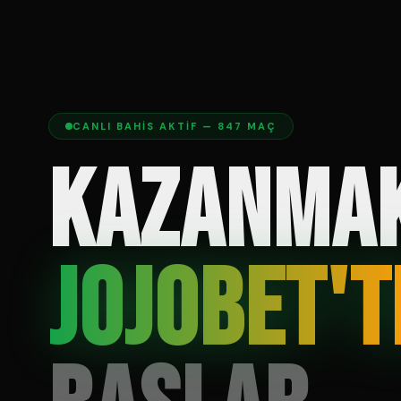
CANLI BAHIS AKTIF — 847 MAÇ
KAZANMA
JOJOBET'T