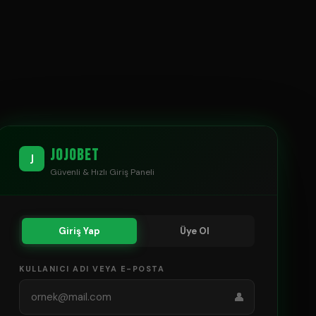
Jojobet
J
Güvenli & Hızlı Giriş Paneli
Giriş Yap
Üye Ol
KULLANICI ADI VEYA E-POSTA
👤