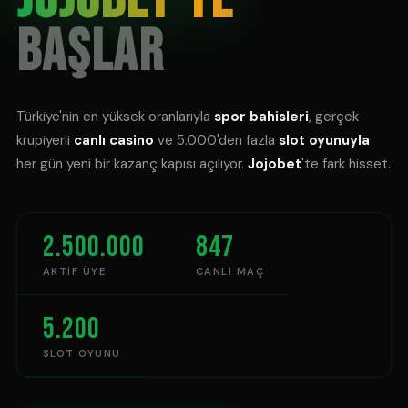
BAŞLAR
Türkiye'nin en yüksek oranlarıyla
spor bahisleri
, gerçek
krupiyerli
canlı casino
ve 5.000'den fazla
slot oyunuyla
her gün yeni bir kazanç kapısı açılıyor.
Jojobet
'te fark hisset.
2.500.000
847
AKTIF ÜYE
CANLI MAÇ
5.200
SLOT OYUNU