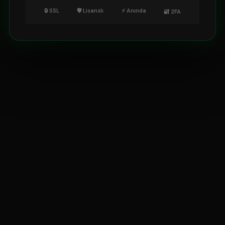
🔒 SSL
🛡️ Lisanslı
⚡ Anında
🔐 2FA