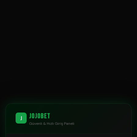
Jojobet
J
Güvenli & Hızlı Giriş Paneli