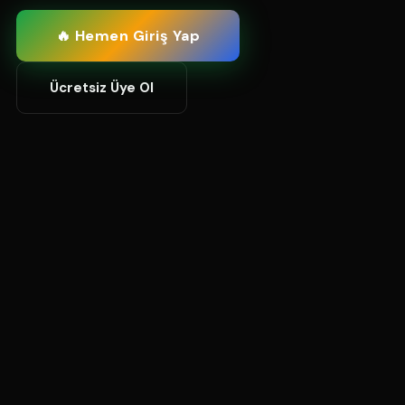
🔥 Hemen Giriş Yap
Ücretsiz Üye Ol