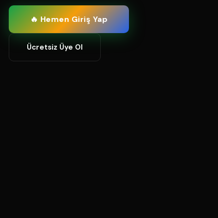
🔥 Hemen Giriş Yap
Ücretsiz Üye Ol