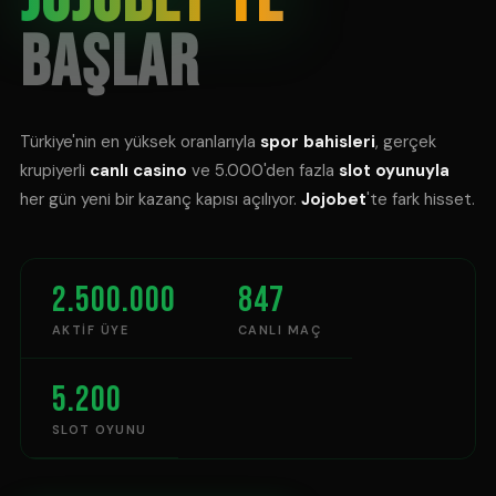
BAŞLAR
Türkiye'nin en yüksek oranlarıyla
spor bahisleri
, gerçek
krupiyerli
canlı casino
ve 5.000'den fazla
slot oyunuyla
her gün yeni bir kazanç kapısı açılıyor.
Jojobet
'te fark hisset.
2.500.000
847
AKTIF ÜYE
CANLI MAÇ
5.200
SLOT OYUNU