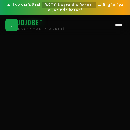
🔥 Jojobet'e özel
%200 Hoşgeldin Bonusu
— Bugün üye
ol, anında kazan!
Jojobet
J
KAZANMANIN ADRESI