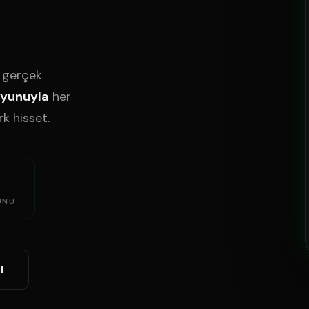
, gerçek
oyunuyla
her
rk hisset.
UNU
l