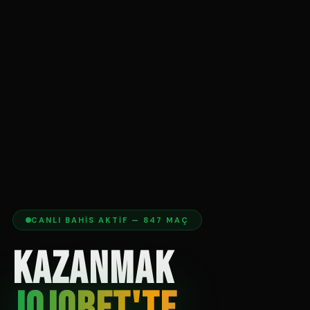
CANLI BAHIS AKTIF — 847 MAÇ
KAZANMAK
JOJOBET'TE