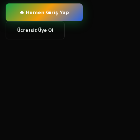
🔥 Hemen Giriş Yap
Ücretsiz Üye Ol