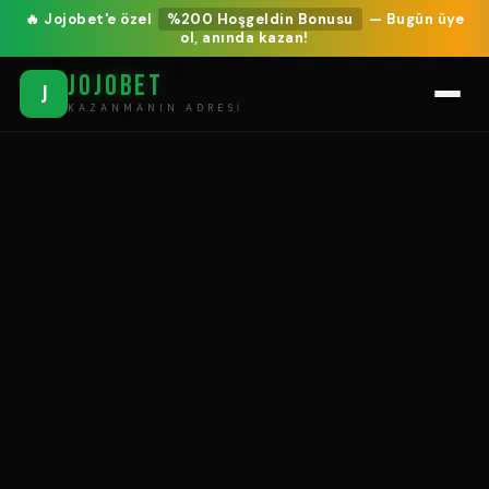
🔥 Jojobet'e özel
%200 Hoşgeldin Bonusu
— Bugün üye
ol, anında kazan!
Jojobet
J
KAZANMANIN ADRESI