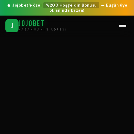
🔥 Jojobet'e özel
%200 Hoşgeldin Bonusu
— Bugün üye
ol, anında kazan!
Jojobet
J
KAZANMANIN ADRESI