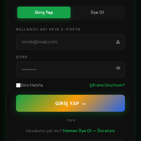
Giriş Yap
Üye Ol
KULLANICI ADI VEYA E-POSTA
👤
ŞIFRE
👁
Beni Hatırla
Şifremi Unuttum?
GİRİŞ YAP →
veya
Hesabınız yok mu?
Hemen Üye Ol — Ücretsiz