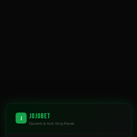
Jojobet
J
Güvenli & Hızlı Giriş Paneli