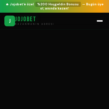
🔥 Jojobet'e özel
%200 Hoşgeldin Bonusu
— Bugün üye
ol, anında kazan!
Jojobet
J
KAZANMANIN ADRESI