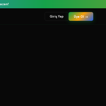
kazan!
Giriş Yap
Üye Ol →