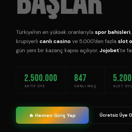
BAŞLAR
Türkiye'nin en yüksek oranlarıyla
spor bahisleri
krupiyerli
canlı casino
ve 5.000'den fazla
slot 
gün yeni bir kazanç kapısı açılıyor.
Jojobet
'te fa
2.500.000
847
5.200
AKTIF ÜYE
CANLI MAÇ
SLOT OY
🔥 Hemen Giriş Yap
Ücretsiz Üye O