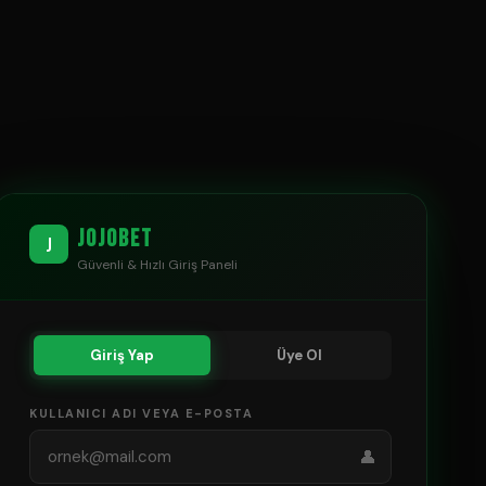
Jojobet
J
Güvenli & Hızlı Giriş Paneli
Giriş Yap
Üye Ol
KULLANICI ADI VEYA E-POSTA
👤