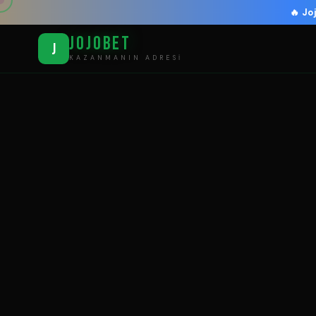
🔥 Jo
Jojobet
J
KAZANMANIN ADRESI