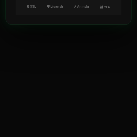
🔒 SSL
🛡️ Lisanslı
⚡ Anında
🔐 2FA