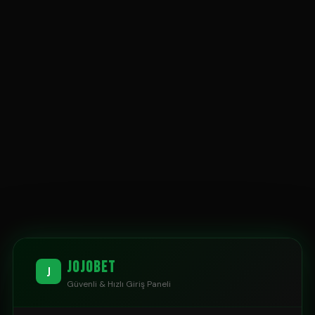
Jojobet
J
Güvenli & Hızlı Giriş Paneli