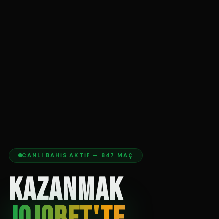
CANLI BAHIS AKTIF — 847 MAÇ
KAZANMAK
JOJOBET'TE