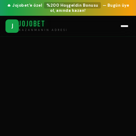
🔥 Jojobet'e özel
%200 Hoşgeldin Bonusu
— Bugün üye
ol, anında kazan!
Jojobet
J
KAZANMANIN ADRESI