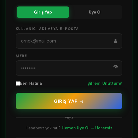
Giriş Yap
Üye Ol
KULLANICI ADI VEYA E-POSTA
👤
ŞIFRE
👁
Beni Hatırla
Şifremi Unuttum?
GİRİŞ YAP →
veya
Hesabınız yok mu?
Hemen Üye Ol — Ücretsiz