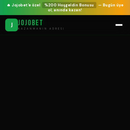
🔥 Jojobet'e özel
%200 Hoşgeldin Bonusu
— Bugün üye
ol, anında kazan!
Jojobet
J
KAZANMANIN ADRESI