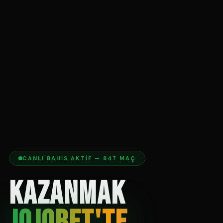
CANLI BAHIS AKTIF — 847 MAÇ
KAZANMAK
JOJOBET'TE