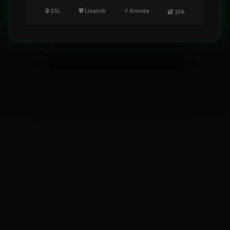
🔒 SSL
🛡️ Lisanslı
⚡ Anında
🔐 2FA