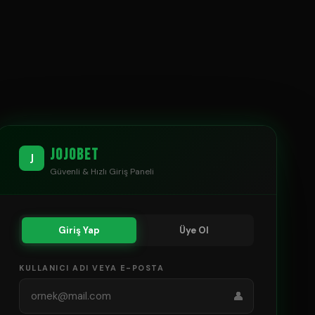
Jojobet
J
Güvenli & Hızlı Giriş Paneli
Giriş Yap
Üye Ol
KULLANICI ADI VEYA E-POSTA
👤