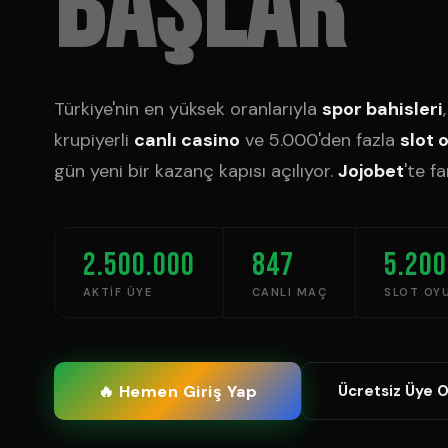
BAŞLAR
Türkiye'nin en yüksek oranlarıyla
spor bahisleri
krupiyerli
canlı casino
ve 5.000'den fazla
slot 
gün yeni bir kazanç kapısı açılıyor.
Jojobet
'te fa
2.500.000
847
5.200
AKTIF ÜYE
CANLI MAÇ
SLOT OY
🔥 Hemen Giriş Yap
Ücretsiz Üye O