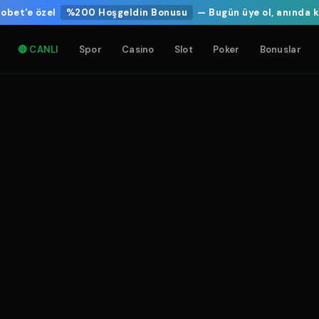
jobet'e özel
%200 Hoşgeldin Bonusu
— Bugün üye ol, anında 
🔴 CANLI
Spor
Casino
Slot
Poker
Bonuslar