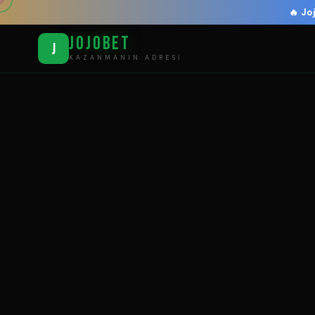
🔥 Jo
Jojobet
J
KAZANMANIN ADRESI