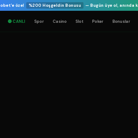
jobet'e özel
%200 Hoşgeldin Bonusu
— Bugün üye ol, anında 
🔴 CANLI
Spor
Casino
Slot
Poker
Bonuslar