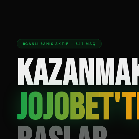
CANLI BAHIS AKTIF — 847 MAÇ
KAZANMA
JOJOBET'T