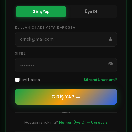
Giriş Yap
Üye Ol
KULLANICI ADI VEYA E-POSTA
👤
ŞIFRE
👁
Beni Hatırla
Şifremi Unuttum?
GİRİŞ YAP →
veya
Hesabınız yok mu?
Hemen Üye Ol — Ücretsiz