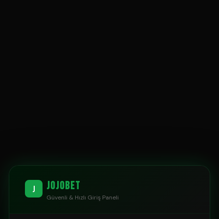
Jojobet
J
Güvenli & Hızlı Giriş Paneli