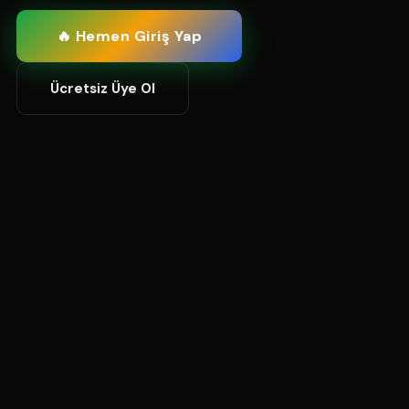
🔥 Hemen Giriş Yap
Ücretsiz Üye Ol