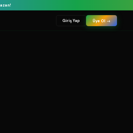
kazan!
Giriş Yap
Üye Ol →