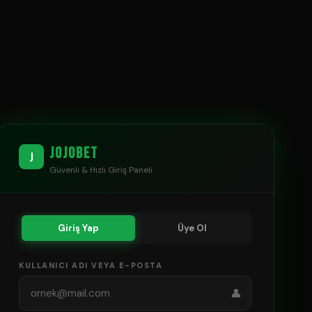
Jojobet
J
Güvenli & Hızlı Giriş Paneli
Giriş Yap
Üye Ol
KULLANICI ADI VEYA E-POSTA
👤