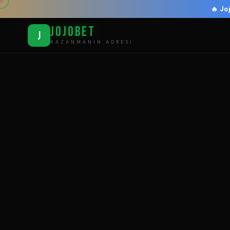
🔥 Jo
Jojobet
J
KAZANMANIN ADRESI