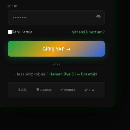
ŞIFRE
👁
Beni Hatırla
Şifremi Unuttum?
GİRİŞ YAP →
veya
Hesabınız yok mu?
Hemen Üye Ol — Ücretsiz
🔒 SSL
🛡️ Lisanslı
⚡ Anında
🔐 2FA