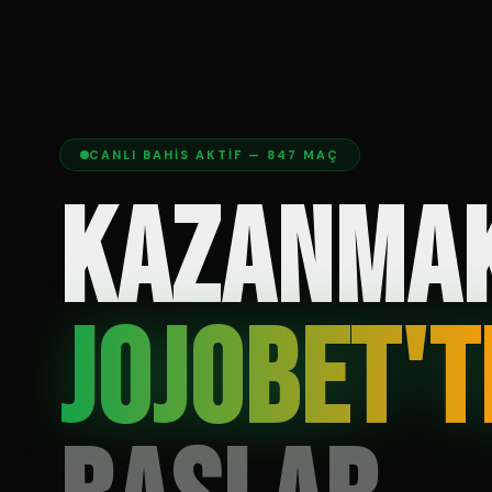
CANLI BAHIS AKTIF — 847 MAÇ
KAZANMA
JOJOBET'T