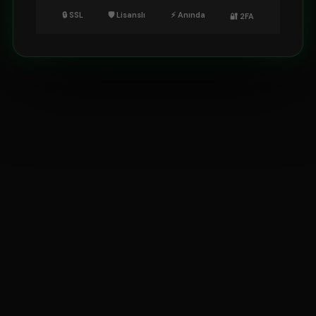
🔒 SSL
🛡️ Lisanslı
⚡ Anında
🔐 2FA