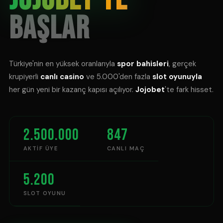
BAŞLAR
Türkiye'nin en yüksek oranlarıyla
spor bahisleri
, gerçek
krupiyerli
canlı casino
ve 5.000'den fazla
slot oyunuyla
her gün yeni bir kazanç kapısı açılıyor.
Jojobet
'te fark hisset.
2.500.000
847
AKTIF ÜYE
CANLI MAÇ
5.200
SLOT OYUNU