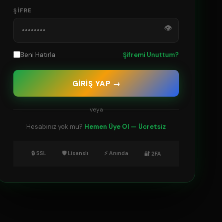
ŞIFRE
👁
Beni Hatırla
Şifremi Unuttum?
GİRİŞ YAP →
veya
Hesabınız yok mu?
Hemen Üye Ol — Ücretsiz
🔒 SSL
🛡️ Lisanslı
⚡ Anında
🔐 2FA