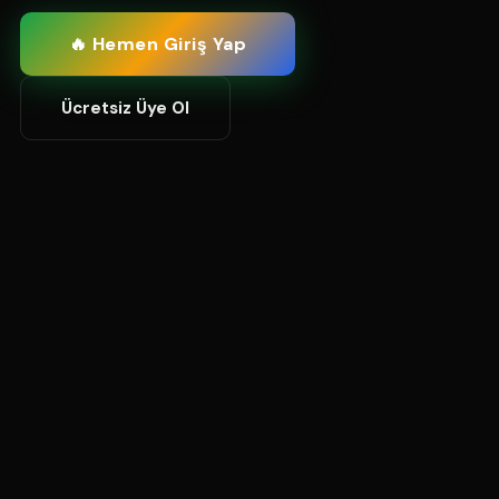
🔥 Hemen Giriş Yap
Ücretsiz Üye Ol