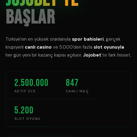
BAŞLAR
Türkiye'nin en yüksek oranlarıyla
spor bahisleri
, gerçek
krupiyerli
canlı casino
ve 5.000'den fazla
slot oyunuyla
her gün yeni bir kazanç kapısı açılıyor.
Jojobet
'te fark hisset.
2.500.000
847
AKTIF ÜYE
CANLI MAÇ
5.200
SLOT OYUNU