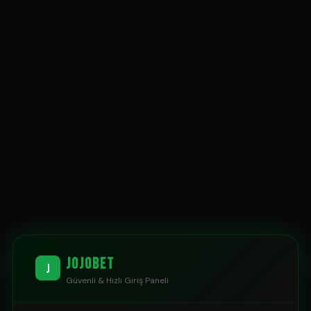
Jojobet
J
Güvenli & Hızlı Giriş Paneli