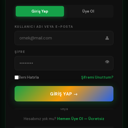
Giriş Yap
Üye Ol
KULLANICI ADI VEYA E-POSTA
👤
ŞIFRE
👁
Beni Hatırla
Şifremi Unuttum?
GİRİŞ YAP →
veya
Hesabınız yok mu?
Hemen Üye Ol — Ücretsiz