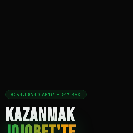
CANLI BAHIS AKTIF — 847 MAÇ
KAZANMAK
JOJOBET'TE