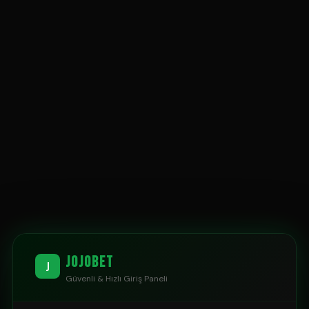
Jojobet
J
Güvenli & Hızlı Giriş Paneli