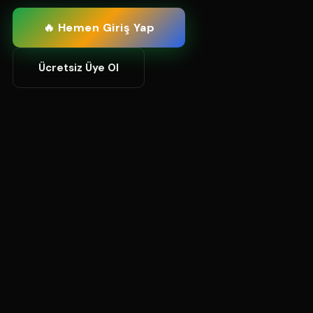
🔥 Hemen Giriş Yap
Ücretsiz Üye Ol