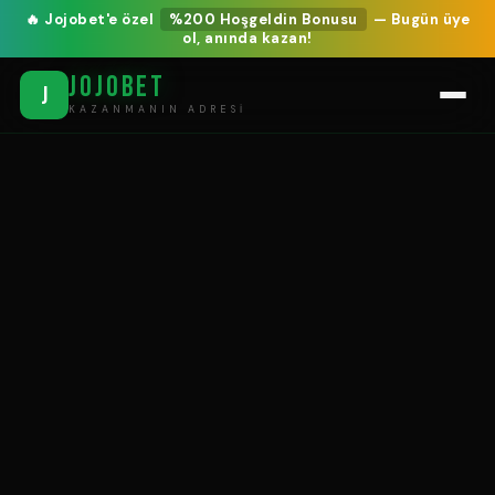
🔥 Jojobet'e özel
%200 Hoşgeldin Bonusu
— Bugün üye
ol, anında kazan!
Jojobet
J
KAZANMANIN ADRESI