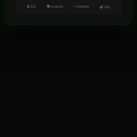
🔒 SSL
🛡️ Lisanslı
⚡ Anında
🔐 2FA