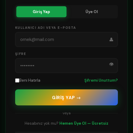
Giriş Yap
Üye Ol
KULLANICI ADI VEYA E-POSTA
👤
ŞIFRE
👁
Beni Hatırla
Şifremi Unuttum?
GİRİŞ YAP →
veya
Hesabınız yok mu?
Hemen Üye Ol — Ücretsiz