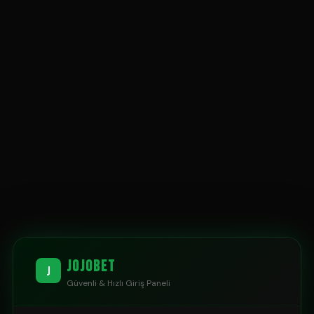
Jojobet
J
Güvenli & Hızlı Giriş Paneli