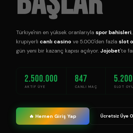
BAŞLAR
Türkiye'nin en yüksek oranlarıyla
spor bahisleri
krupiyerli
canlı casino
ve 5.000'den fazla
slot 
gün yeni bir kazanç kapısı açılıyor.
Jojobet
'te fa
2.500.000
847
5.200
AKTIF ÜYE
CANLI MAÇ
SLOT OY
🔥 Hemen Giriş Yap
Ücretsiz Üye O