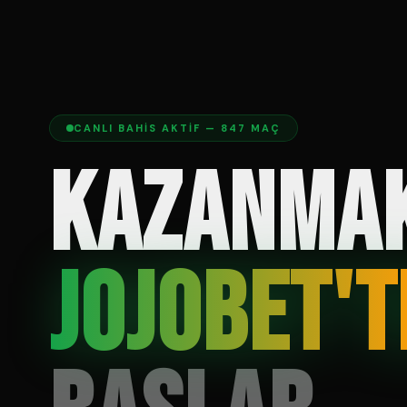
CANLI BAHIS AKTIF — 847 MAÇ
KAZANMA
JOJOBET'T