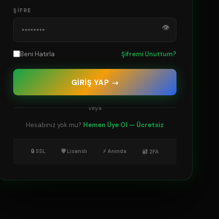
ŞIFRE
👁
Beni Hatırla
Şifremi Unuttum?
GİRİŞ YAP →
veya
Hesabınız yok mu?
Hemen Üye Ol — Ücretsiz
🔒 SSL
🛡️ Lisanslı
⚡ Anında
🔐 2FA