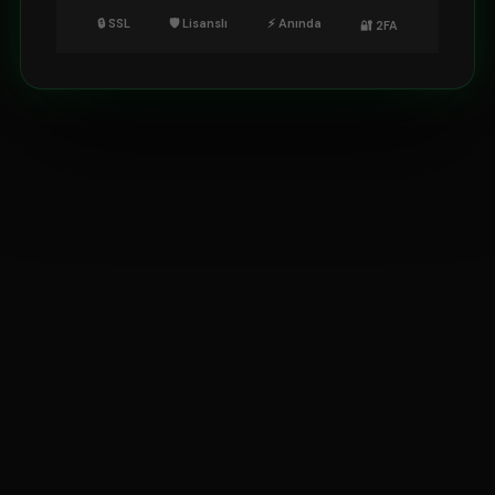
🔒 SSL
🛡️ Lisanslı
⚡ Anında
🔐 2FA