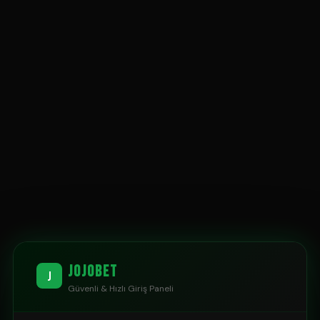
Jojobet
J
Güvenli & Hızlı Giriş Paneli