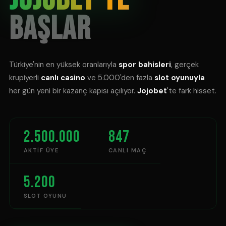
BAŞLAR
Türkiye'nin en yüksek oranlarıyla
spor bahisleri
, gerçek
krupiyerli
canlı casino
ve 5.000'den fazla
slot oyunuyla
her gün yeni bir kazanç kapısı açılıyor.
Jojobet
'te fark hisset.
2.500.000
847
AKTIF ÜYE
CANLI MAÇ
5.200
SLOT OYUNU