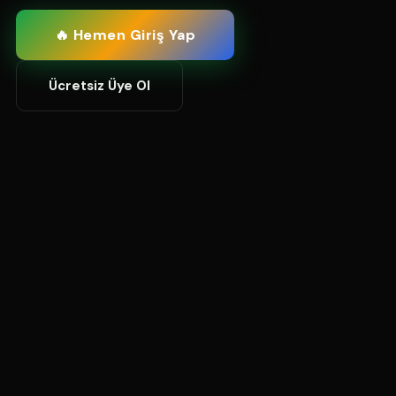
🔥 Hemen Giriş Yap
Ücretsiz Üye Ol