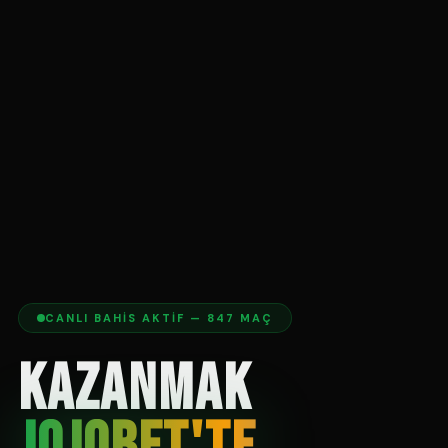
CANLI BAHIS AKTIF — 847 MAÇ
KAZANMAK
JOJOBET'TE