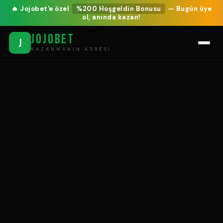
🔥 Jojobet'e özel
%200 Hoşgeldin Bonusu
— Bugün üye
ol, anında kazan!
Jojobet
J
KAZANMANIN ADRESI