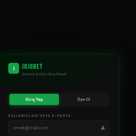
Jojobet
J
Güvenli & Hızlı Giriş Paneli
Giriş Yap
Üye Ol
KULLANICI ADI VEYA E-POSTA
👤