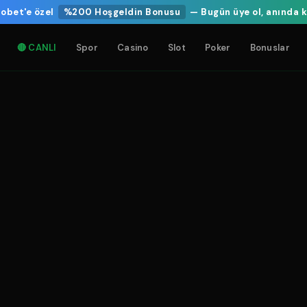
jobet'e özel
%200 Hoşgeldin Bonusu
— Bugün üye ol, anında 
🔴 CANLI
Spor
Casino
Slot
Poker
Bonuslar