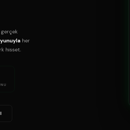
, gerçek
oyunuyla
her
rk hisset.
UNU
l