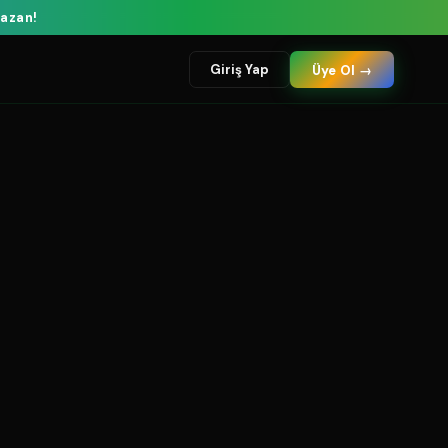
kazan!
Giriş Yap
Üye Ol →