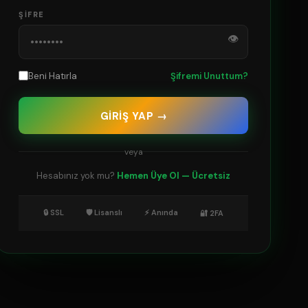
ŞIFRE
👁
Beni Hatırla
Şifremi Unuttum?
GİRİŞ YAP →
veya
Hesabınız yok mu?
Hemen Üye Ol — Ücretsiz
🔒 SSL
🛡️ Lisanslı
⚡ Anında
🔐 2FA