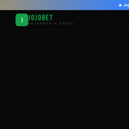
🔥 Jo
Jojobet
J
KAZANMANIN ADRESI