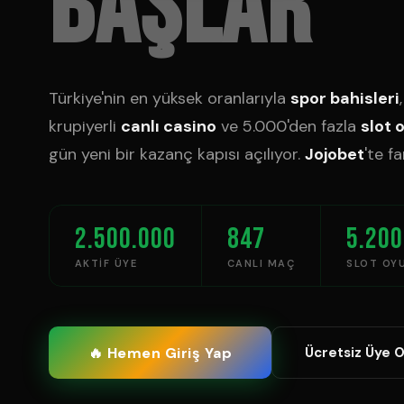
BAŞLAR
Türkiye'nin en yüksek oranlarıyla
spor bahisleri
krupiyerli
canlı casino
ve 5.000'den fazla
slot 
gün yeni bir kazanç kapısı açılıyor.
Jojobet
'te fa
2.500.000
847
5.200
AKTIF ÜYE
CANLI MAÇ
SLOT OY
🔥 Hemen Giriş Yap
Ücretsiz Üye O