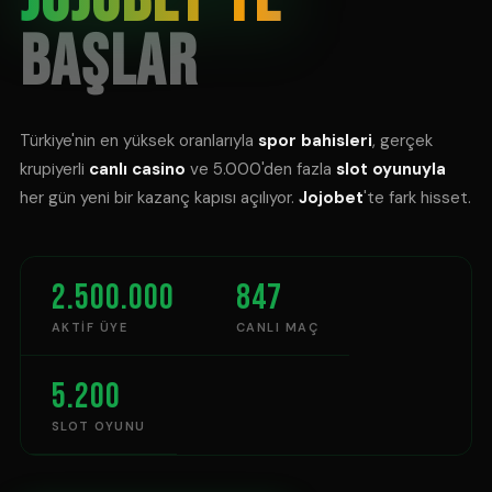
BAŞLAR
Türkiye'nin en yüksek oranlarıyla
spor bahisleri
, gerçek
krupiyerli
canlı casino
ve 5.000'den fazla
slot oyunuyla
her gün yeni bir kazanç kapısı açılıyor.
Jojobet
'te fark hisset.
2.500.000
847
AKTIF ÜYE
CANLI MAÇ
5.200
SLOT OYUNU