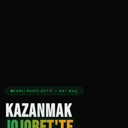
CANLI BAHIS AKTIF — 847 MAÇ
KAZANMAK
JOJOBET'TE