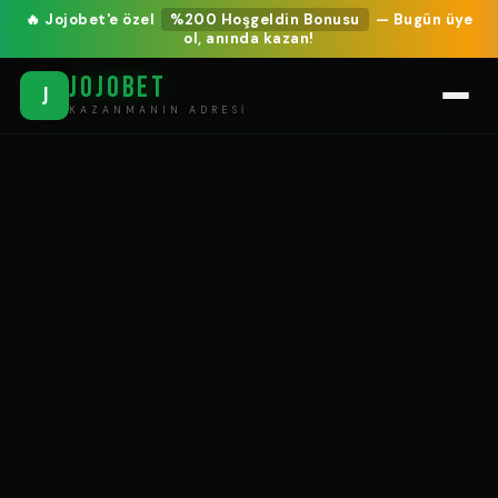
🔥 Jojobet'e özel
%200 Hoşgeldin Bonusu
— Bugün üye
ol, anında kazan!
Jojobet
J
KAZANMANIN ADRESI