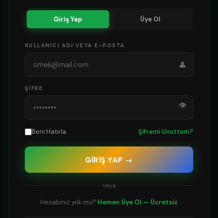
Giriş Yap
Üye Ol
KULLANICI ADI VEYA E-POSTA
👤
ŞIFRE
👁
Beni Hatırla
Şifremi Unuttum?
GİRİŞ YAP →
veya
Hesabınız yok mu?
Hemen Üye Ol — Ücretsiz