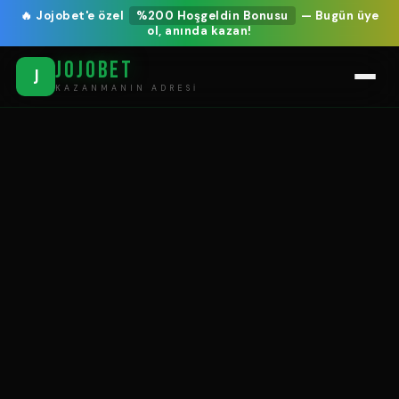
🔥 Jojobet'e özel
%200 Hoşgeldin Bonusu
— Bugün üye
ol, anında kazan!
Jojobet
J
KAZANMANIN ADRESI