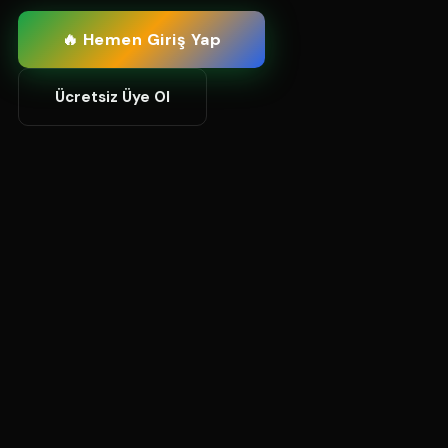
🔥 Hemen Giriş Yap
Ücretsiz Üye Ol