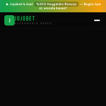
🔥 Jojobet'e özel
%200 Hoşgeldin Bonusu
— Bugün üye
ol, anında kazan!
Jojobet
J
KAZANMANIN ADRESI