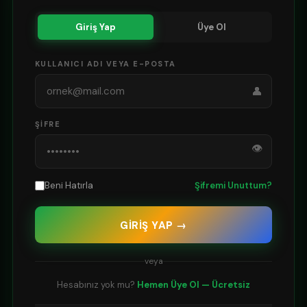
Giriş Yap
Üye Ol
KULLANICI ADI VEYA E-POSTA
👤
ŞIFRE
👁
Beni Hatırla
Şifremi Unuttum?
GİRİŞ YAP →
veya
Hesabınız yok mu?
Hemen Üye Ol — Ücretsiz