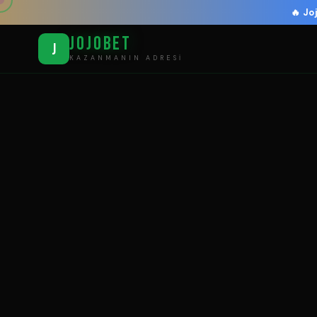
🔥 Jo
Jojobet
J
KAZANMANIN ADRESI