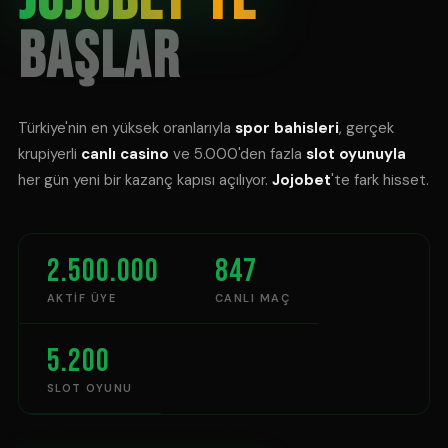
BAŞLAR
Türkiye'nin en yüksek oranlarıyla
spor bahisleri
, gerçek
krupiyerli
canlı casino
ve 5.000'den fazla
slot oyunuyla
her gün yeni bir kazanç kapısı açılıyor.
Jojobet
'te fark hisset.
2.500.000
847
AKTIF ÜYE
CANLI MAÇ
5.200
SLOT OYUNU