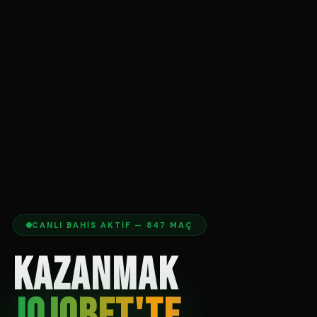
CANLI BAHIS AKTIF — 847 MAÇ
KAZANMAK
JOJOBET'TE