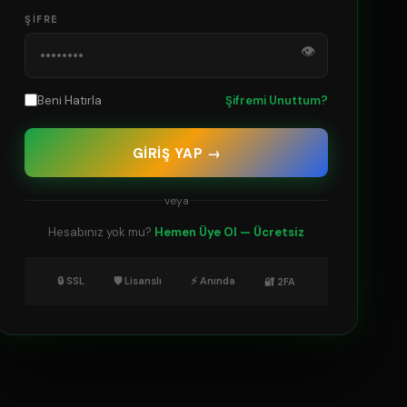
ŞIFRE
👁
Beni Hatırla
Şifremi Unuttum?
GİRİŞ YAP →
veya
Hesabınız yok mu?
Hemen Üye Ol — Ücretsiz
🔒 SSL
🛡️ Lisanslı
⚡ Anında
🔐 2FA