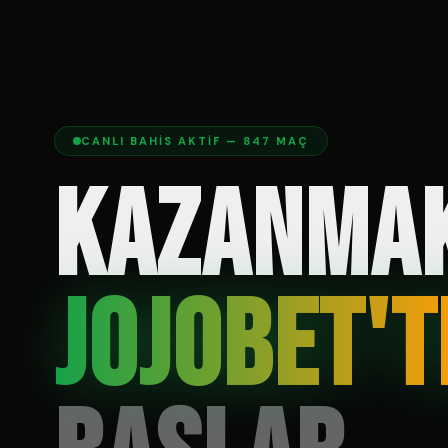
CANLI BAHIS AKTIF — 847 MAÇ
KAZANMA
JOJOBET'T