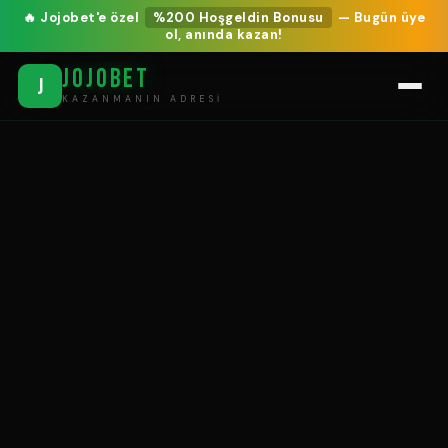
🔥 Jojobet'e özel
%200 Hoşgeldin Bonusu
— Bugün üye
ol, anında kazan!
Jojobet
J
KAZANMANIN ADRESI