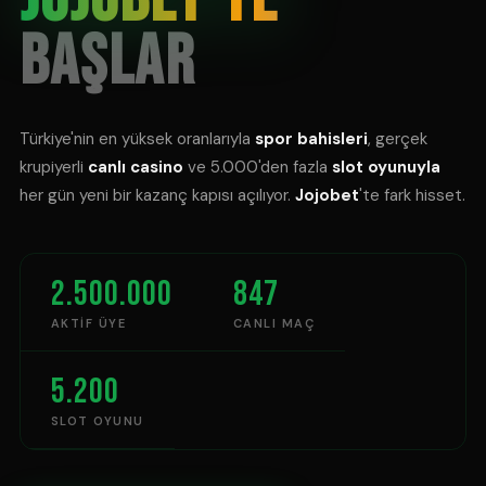
BAŞLAR
Türkiye'nin en yüksek oranlarıyla
spor bahisleri
, gerçek
krupiyerli
canlı casino
ve 5.000'den fazla
slot oyunuyla
her gün yeni bir kazanç kapısı açılıyor.
Jojobet
'te fark hisset.
2.500.000
847
AKTIF ÜYE
CANLI MAÇ
5.200
SLOT OYUNU