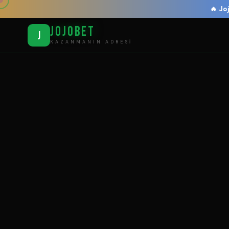
🔥 Jo
Jojobet
J
KAZANMANIN ADRESI