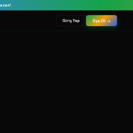
kazan!
Giriş Yap
Üye Ol →