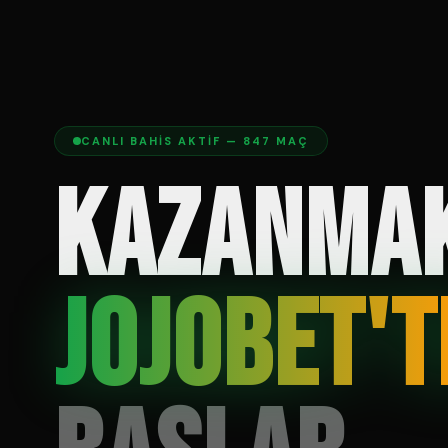
CANLI BAHIS AKTIF — 847 MAÇ
KAZANMA
JOJOBET'T