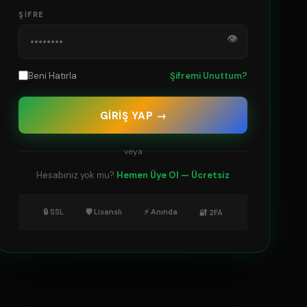
ŞIFRE
👁
Beni Hatırla
Şifremi Unuttum?
GİRİŞ YAP →
veya
Hesabınız yok mu?
Hemen Üye Ol — Ücretsiz
🔒 SSL
🛡️ Lisanslı
⚡ Anında
🔐 2FA