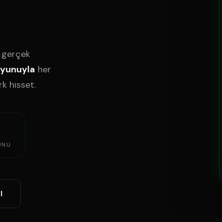
, gerçek
oyunuyla
her
rk hisset.
UNU
l