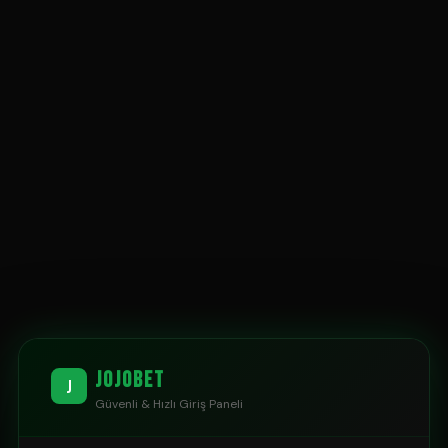
Jojobet
J
Güvenli & Hızlı Giriş Paneli