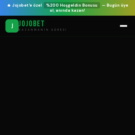
🔥 Jojobet'e özel
%200 Hoşgeldin Bonusu
— Bugün üye
ol, anında kazan!
Jojobet
J
KAZANMANIN ADRESI