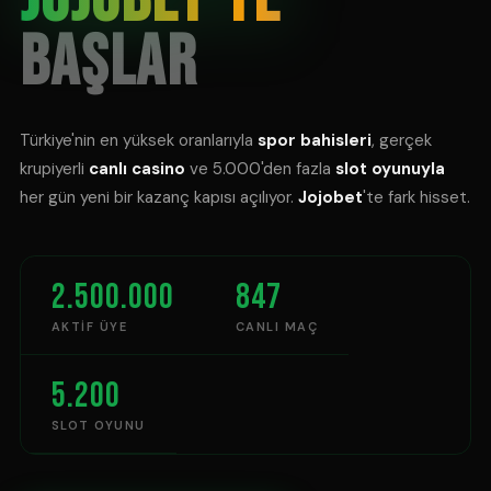
BAŞLAR
Türkiye'nin en yüksek oranlarıyla
spor bahisleri
, gerçek
krupiyerli
canlı casino
ve 5.000'den fazla
slot oyunuyla
her gün yeni bir kazanç kapısı açılıyor.
Jojobet
'te fark hisset.
2.500.000
847
AKTIF ÜYE
CANLI MAÇ
5.200
SLOT OYUNU