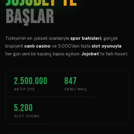
BAŞLAR
Türkiye'nin en yüksek oranlarıyla
spor bahisleri
, gerçek
krupiyerli
canlı casino
ve 5.000'den fazla
slot oyunuyla
her gün yeni bir kazanç kapısı açılıyor.
Jojobet
'te fark hisset.
2.500.000
847
AKTIF ÜYE
CANLI MAÇ
5.200
SLOT OYUNU