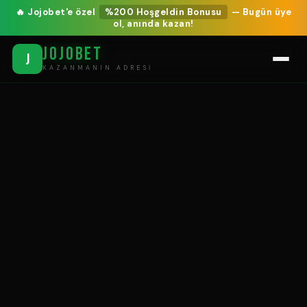
🔥 Jojobet'e özel
%200 Hoşgeldin Bonusu
— Bugün üye
ol, anında kazan!
Jojobet
J
KAZANMANIN ADRESI