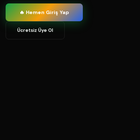
🔥 Hemen Giriş Yap
Ücretsiz Üye Ol