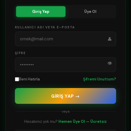
Giriş Yap
Üye Ol
KULLANICI ADI VEYA E-POSTA
👤
ŞIFRE
👁
Beni Hatırla
Şifremi Unuttum?
GİRİŞ YAP →
veya
Hesabınız yok mu?
Hemen Üye Ol — Ücretsiz