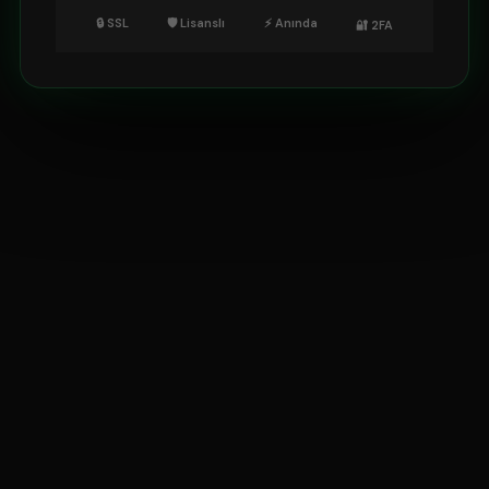
🔒 SSL
🛡️ Lisanslı
⚡ Anında
🔐 2FA