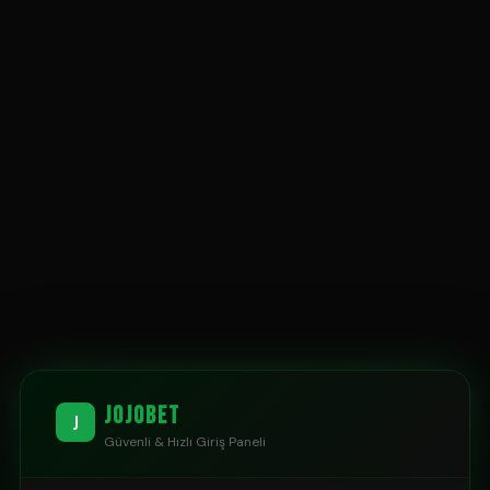
Jojobet
J
Güvenli & Hızlı Giriş Paneli