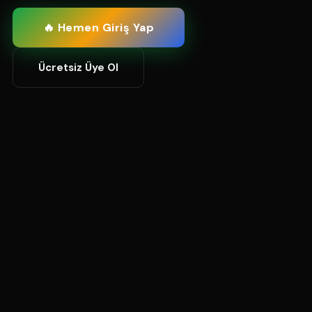
🔥 Hemen Giriş Yap
Ücretsiz Üye Ol