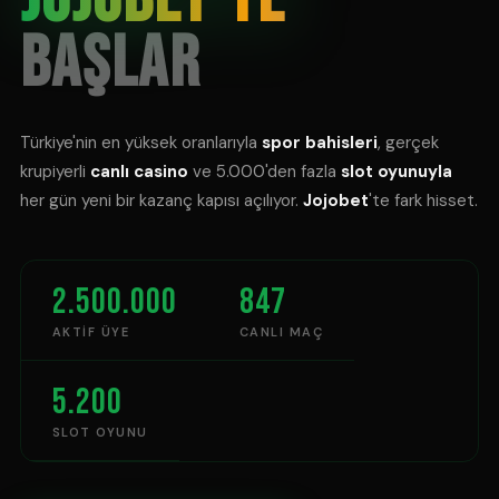
BAŞLAR
Türkiye'nin en yüksek oranlarıyla
spor bahisleri
, gerçek
krupiyerli
canlı casino
ve 5.000'den fazla
slot oyunuyla
her gün yeni bir kazanç kapısı açılıyor.
Jojobet
'te fark hisset.
2.500.000
847
AKTIF ÜYE
CANLI MAÇ
5.200
SLOT OYUNU