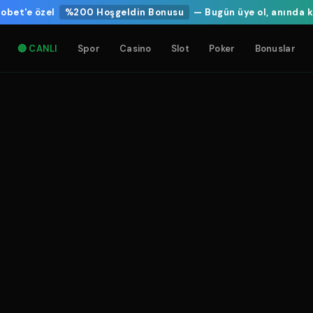
jobet'e özel
%200 Hoşgeldin Bonusu
— Bugün üye ol, anında 
🔴 CANLI
Spor
Casino
Slot
Poker
Bonuslar