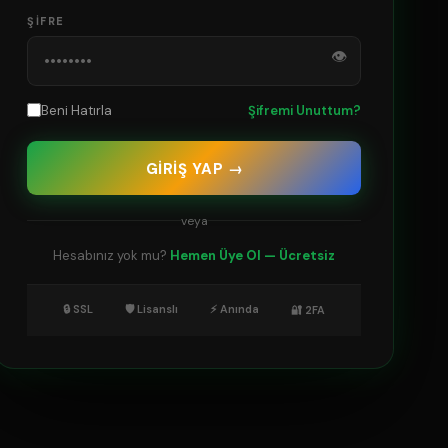
ŞIFRE
👁
Beni Hatırla
Şifremi Unuttum?
GİRİŞ YAP →
veya
Hesabınız yok mu?
Hemen Üye Ol — Ücretsiz
🔒 SSL
🛡️ Lisanslı
⚡ Anında
🔐 2FA