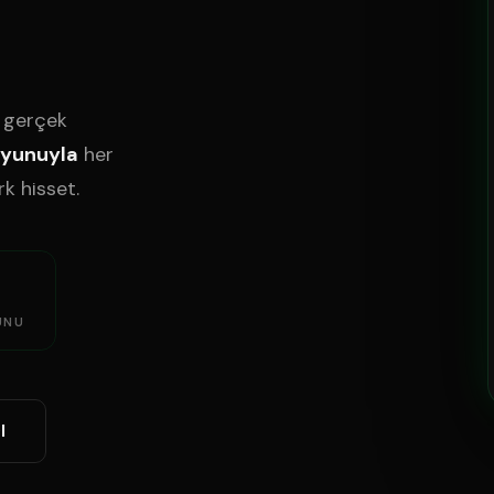
, gerçek
oyunuyla
her
rk hisset.
UNU
l