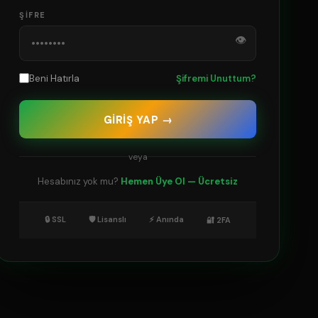
ŞIFRE
👁
Beni Hatırla
Şifremi Unuttum?
GİRİŞ YAP →
veya
Hesabınız yok mu?
Hemen Üye Ol — Ücretsiz
🔒 SSL
🛡️ Lisanslı
⚡ Anında
🔐 2FA