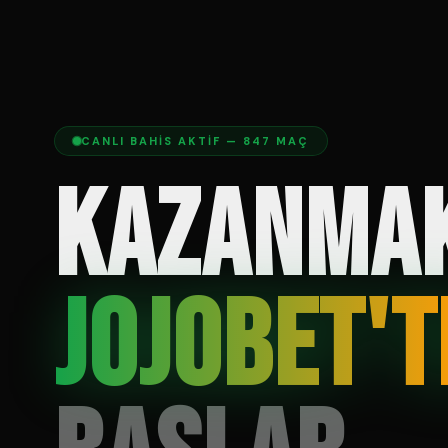
CANLI BAHIS AKTIF — 847 MAÇ
KAZANMA
JOJOBET'T