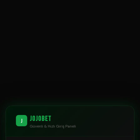
Jojobet
J
Güvenli & Hızlı Giriş Paneli