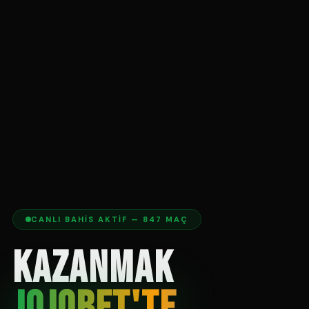
CANLI BAHIS AKTIF — 847 MAÇ
KAZANMAK
JOJOBET'TE