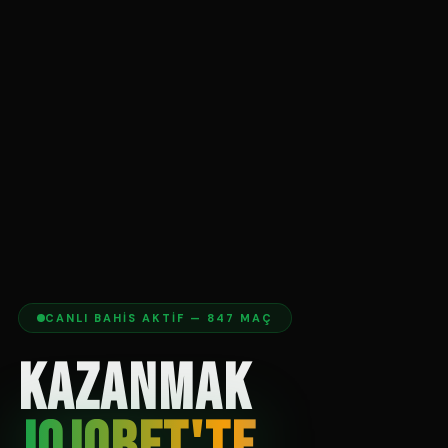
CANLI BAHIS AKTIF — 847 MAÇ
KAZANMAK
JOJOBET'TE