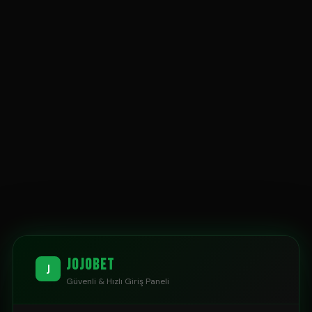
Jojobet
J
Güvenli & Hızlı Giriş Paneli