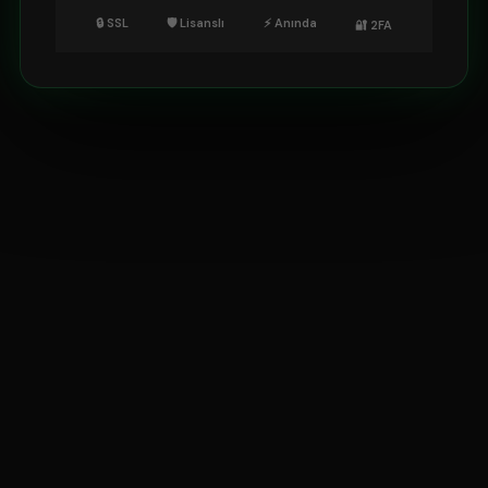
🔒 SSL
🛡️ Lisanslı
⚡ Anında
🔐 2FA