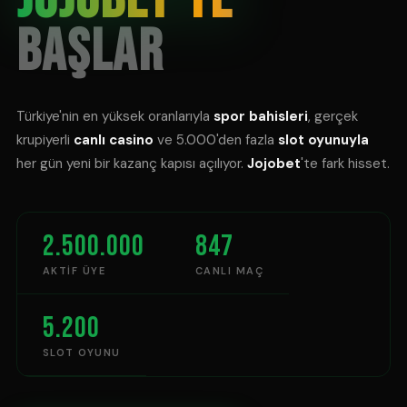
BAŞLAR
Türkiye'nin en yüksek oranlarıyla
spor bahisleri
, gerçek
krupiyerli
canlı casino
ve 5.000'den fazla
slot oyunuyla
her gün yeni bir kazanç kapısı açılıyor.
Jojobet
'te fark hisset.
2.500.000
847
AKTIF ÜYE
CANLI MAÇ
5.200
SLOT OYUNU