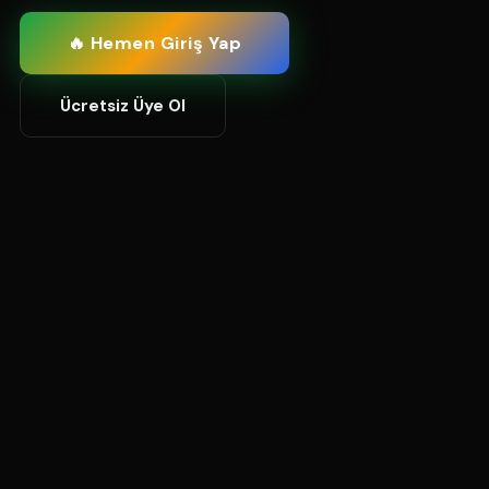
🔥 Hemen Giriş Yap
Ücretsiz Üye Ol