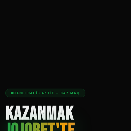
CANLI BAHIS AKTIF — 847 MAÇ
KAZANMAK
JOJOBET'TE