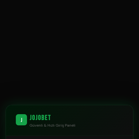
Jojobet
J
Güvenli & Hızlı Giriş Paneli