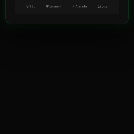
🔒 SSL
🛡️ Lisanslı
⚡ Anında
🔐 2FA