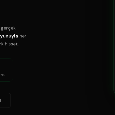
, gerçek
oyunuyla
her
rk hisset.
UNU
l