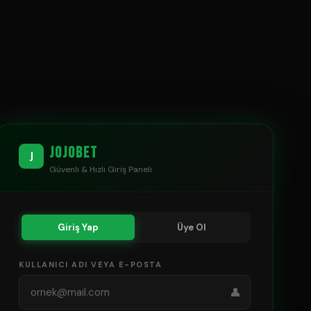
Jojobet
J
Güvenli & Hızlı Giriş Paneli
Giriş Yap
Üye Ol
KULLANICI ADI VEYA E-POSTA
👤