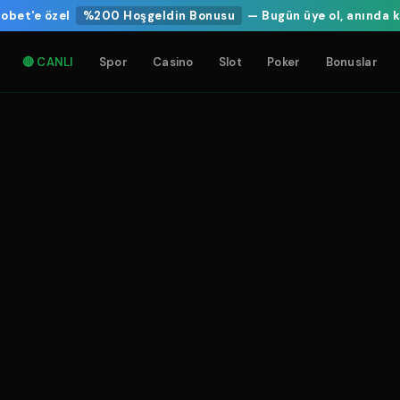
jobet'e özel
%200 Hoşgeldin Bonusu
— Bugün üye ol, anında 
🔴 CANLI
Spor
Casino
Slot
Poker
Bonuslar