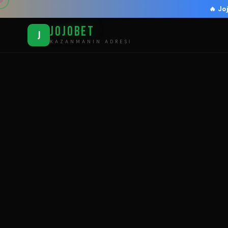
🔥 Jo
Jojobet
J
KAZANMANIN ADRESI