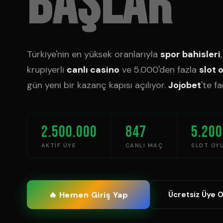
BAŞLAR
Türkiye'nin en yüksek oranlarıyla
spor bahisleri
krupiyerli
canlı casino
ve 5.000'den fazla
slot 
gün yeni bir kazanç kapısı açılıyor.
Jojobet
'te fa
2.500.000
847
5.200
AKTIF ÜYE
CANLI MAÇ
SLOT OY
🔥 Hemen Giriş Yap
Ücretsiz Üye O